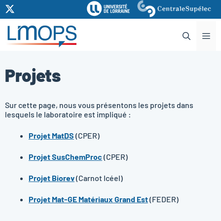
Aller
au
contenu
Me
Projets
Sur cette page, nous vous présentons les projets dans
lesquels le laboratoire est impliqué :
Projet
MatDS
(CPER)
Projet
SusChemProc
(CPER)
Projet
Biorev
(Carnot Icéel)
Projet Mat-GE Matériaux Grand Est
(FEDER)