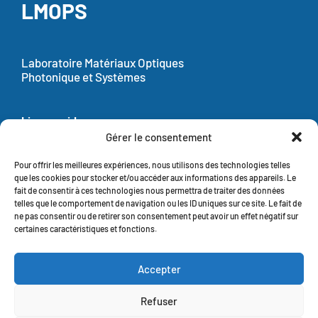
LMOPS
Laboratoire Matériaux Optiques
Photonique et Systèmes
Liens rapides
Gérer le consentement
Actualités
Pour offrir les meilleures expériences, nous utilisons des technologies telles
Contact
que les cookies pour stocker et/ou accéder aux informations des appareils. Le
fait de consentir à ces technologies nous permettra de traiter des données
Recrutements
telles que le comportement de navigation ou les ID uniques sur ce site. Le fait de
GRR (réservations des ressources)
ne pas consentir ou de retirer son consentement peut avoir un effet négatif sur
certaines caractéristiques et fonctions.
Retrouvez-nous sur Twitter
Accepter
Refuser
Mentions légales
Aide à la navigation