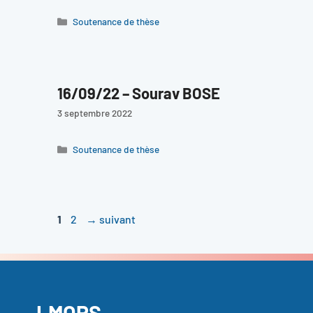
Catégories
Soutenance de thèse
16/09/22 – Sourav BOSE
3 septembre 2022
Catégories
Soutenance de thèse
Page
Page
1
2
→
suivant
LMOPS