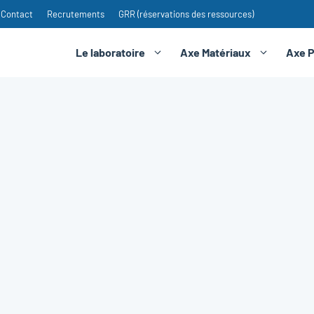
Contact
Recrutements
GRR (réservations des ressources)
Le laboratoire
Axe Matériaux
Axe 